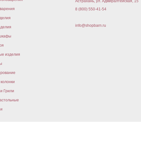
Астрахань, ул. Адмиралтейская, 15
варения
8 (800) 550-41-54
оделия
info@shopbarn.ru
оделия
шкафы
ря
ые изделия
ы
ирование
колонки
и Грили
астольные
ни