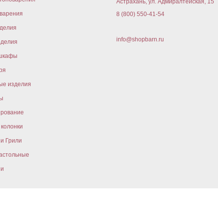
Астрахань, ул. Адмиралтейская, 15
варения
8 (800) 550-41-54
оделия
info@shopbarn.ru
оделия
шкафы
ря
ые изделия
ы
ирование
колонки
и Грили
астольные
ни