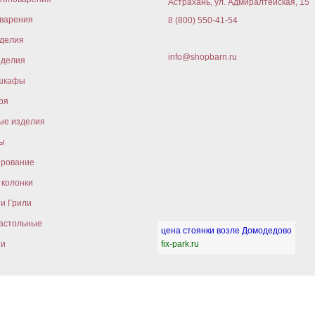
Астрахань, ул. Адмиралтейская, 15
варения
8 (800) 550-41-54
оделия
info@shopbarn.ru
оделия
шкафы
ря
ые изделия
ы
ирование
колонки
и Грили
астольные
цена стоянки возле Домодедово
ни
fix-park.ru